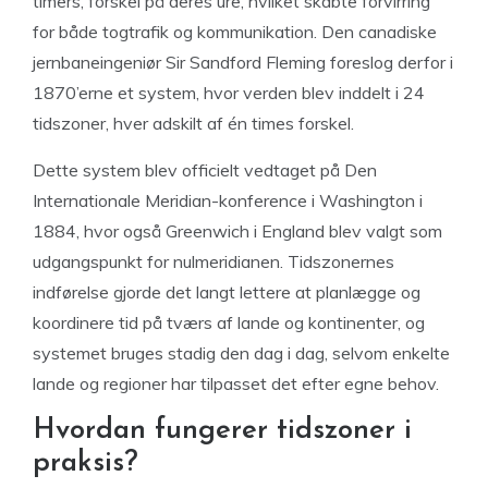
timers, forskel på deres ure, hvilket skabte forvirring
for både togtrafik og kommunikation. Den canadiske
jernbaneingeniør Sir Sandford Fleming foreslog derfor i
1870’erne et system, hvor verden blev inddelt i 24
tidszoner, hver adskilt af én times forskel.
Dette system blev officielt vedtaget på Den
Internationale Meridian-konference i Washington i
1884, hvor også Greenwich i England blev valgt som
udgangspunkt for nulmeridianen. Tidszonernes
indførelse gjorde det langt lettere at planlægge og
koordinere tid på tværs af lande og kontinenter, og
systemet bruges stadig den dag i dag, selvom enkelte
lande og regioner har tilpasset det efter egne behov.
Hvordan fungerer tidszoner i
praksis?