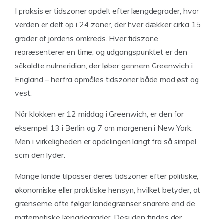
I praksis er tidszoner opdelt efter længdegrader, hvor
verden er delt op i 24 zoner, der hver dækker cirka 15
grader af jordens omkreds. Hver tidszone
repræsenterer en time, og udgangspunktet er den
såkaldte nulmeridian, der løber gennem Greenwich i
England – herfra opmåles tidszoner både mod øst og
vest.
Når klokken er 12 middag i Greenwich, er den for
eksempel 13 i Berlin og 7 om morgenen i New York.
Men i virkeligheden er opdelingen langt fra så simpel,
som den lyder.
Mange lande tilpasser deres tidszoner efter politiske,
økonomiske eller praktiske hensyn, hvilket betyder, at
grænserne ofte følger landegrænser snarere end de
matematiske længdegrader. Desuden findes der