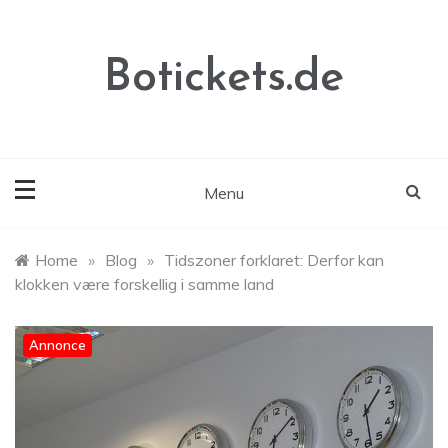
Skip
to
content
Botickets.de
Menu
Home
»
Blog
»
Tidszoner forklaret: Derfor kan
klokken være forskellig i samme land
Annonce